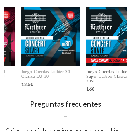
Juego Cuerdas Luthier 30
Juego Cuerdas Luthier 30
Clásica LU-30
Super Carbon Clásica LU-
30SC
12.5€
16€
Añadir al carro
Añadir al carro
Preguntas frecuentes
¿Cuál es la vida útil promedio de las cuerdas de Luthier