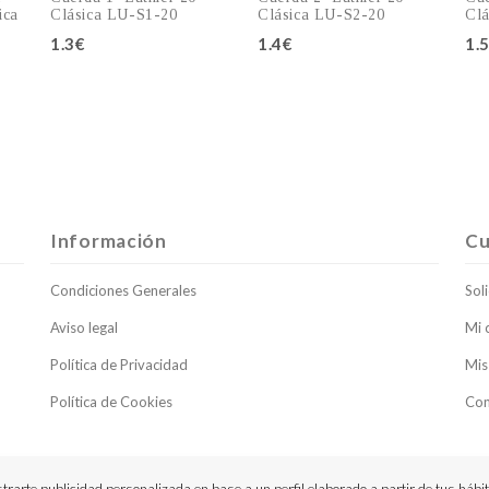
ica
Clásica LU-S1-20
Clásica LU-S2-20
Clá
1.3€
1.4€
1.
o
Añadir al carro
Añadir al carro
Información
Cu
Condiciones Generales
Soli
Aviso legal
Mi 
Política de Privacidad
Mis
Política de Cookies
Con