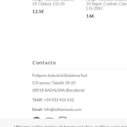
20 Clásica LU-20
20 Super Carbon Clás
LU-20SC
12.5€
16€
Añadir al carro
Añadir al carr
Contacto
Polígono Industrial Badalona Sud
C/Francesc Teixidó 18-20
08918-BADALONA (Barcelona)
Teléf:
+34 932 454 610
Email:
info@luthiermusic.com