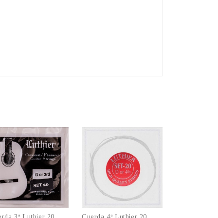
rda 3ª Luthier 20
Cuerda 4ª Luthier 20