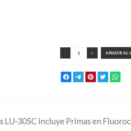
AÑADIR AL
-
+
s LU-30SC incluye Primas en Fluoro