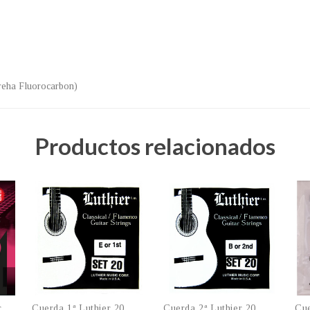
reha Fluorocarbon)
Productos relacionados
r
Cuerda 1ª Luthier 20
Cuerda 2ª Luthier 20
Cue