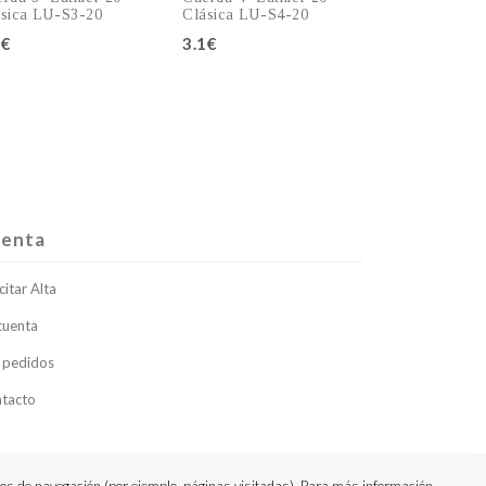
sica LU-S3-20
Clásica LU-S4-20
5€
3.1€
Añadir al carro
Añadir al carro
enta
citar Alta
cuenta
 pedidos
tacto