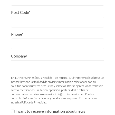
Post Code*
Phone*
Company
En Luthier Strings (titularidad de Tico Música, S.A.) trataremos los datos que
nos facilites con la finalidad de enviarte información relacionada con tu
solicitud sobre nuestros productos y servicios. Podrás ejercer los derechos de
acceso, rectificación, limitación, oposición, portabilidad, o retirar el
consentimiento enviando un email a info@luthiermusic.com . Puedes
consultar información adicional y detallada sobre protección de datos en
nuestra Política de Privacidad.
I want to receive information about news