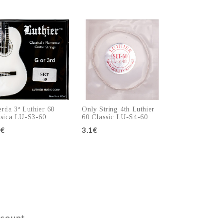
rda 3ª Luthier 60
Only String 4th Luthier
sica LU-S3-60
60 Classic LU-S4-60
5€
3.1€
Add to cart
Add to cart
count