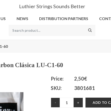
Luthier Strings Sounds Better
 US
NEWS
DISTRIBUTION PARTNERS
CONT
C1-60
arbon Clásica LU-C1-60
Price:
2,50€
SKU:
3801681
ADD TO 
-
+