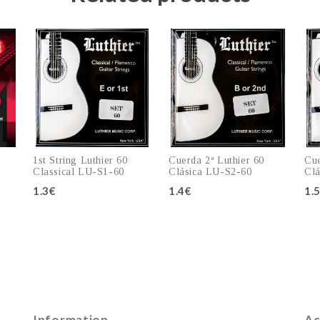
1st String Luthier 60
Cuerda 2ª Luthier 60
Cue
Classical LU-S1-60
Clásica LU-S2-60
Clá
1.3€
1.4€
1.
Add to cart
Add to cart
Information
Ac